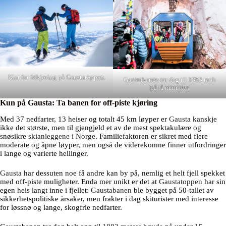
Klar for frikjøring på Gaustatoppen.
Gaustabanen tar deg til 1883 moh
på få minutter.
Kun på Gausta: Ta banen for off-piste kjøring
Med 37 nedfarter, 13 heiser og totalt 45 km løyper er
Gausta
kanskje
ikke det største, men til gjengjeld et av de mest spektakulære og
snøsikre
skianleggene i Norge
. Familiefaktoren er sikret med flere
moderate og åpne løyper, men også de viderekomne finner utfordringer
i lange og varierte hellinger.
Gausta
har dessuten noe få andre kan by på, nemlig et helt fjell spekket
med off-piste muligheter. Enda mer unikt er det at
Gaustatoppen
har sin
egen heis langt inne i fjellet:
Gaustabanen
ble bygget på 50-tallet av
sikkerhetspolitiske årsaker, men frakter i dag skiturister med interesse
for løssnø og lange, skogfrie nedfarter.