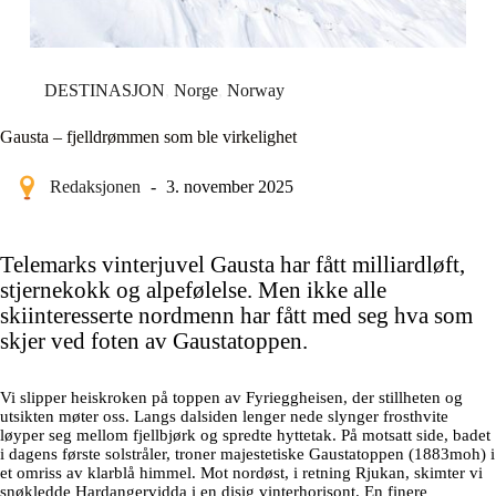
DESTINASJON
,
Norge
,
Norway
Gausta – fjelldrømmen som ble virkelighet
Redaksjonen
3. november 2025
Telemarks vinterjuvel Gausta har fått milliardløft,
stjernekokk og alpefølelse. Men ikke alle
skiinteresserte nordmenn har fått med seg hva som
skjer ved foten av Gaustatoppen.
Vi slipper heiskroken på toppen av Fyrieggheisen, der stillheten og
utsikten møter oss. Langs dalsiden lenger nede slynger frosthvite
løyper seg mellom fjellbjørk og spredte hyttetak. På motsatt side, badet
i dagens første solstråler, troner majestetiske Gaustatoppen (1883moh) i
et omriss av klarblå himmel. Mot nordøst, i retning Rjukan, skimter vi
snøkledde Hardangervidda i en disig vinterhorisont. En finere