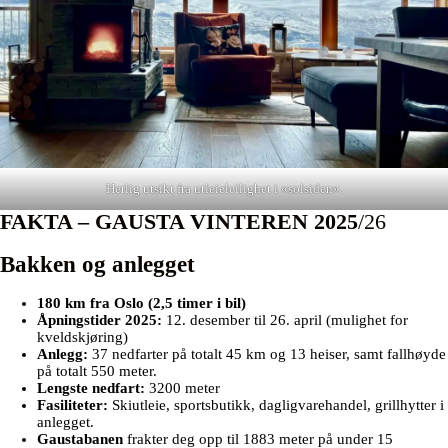
Herlig utsikt fra utleieleilighet i «solsiden».
FAKTA – GAUSTA VINTEREN 2025
/26
Bakken og anlegget
180 km fra Oslo (2,5 timer i bil)
Åpningstider 2025
:
12. desember til 26. april (mulighet for
kveldskjøring)
Anlegg:
37 nedfarter på totalt 45 km og 13 heiser, samt fallhøyde
på totalt 550 meter.
Lengste nedfart:
3200 meter
Fasiliteter:
Skiutleie, sportsbutikk, dagligvarehandel, grillhytter i
anlegget.