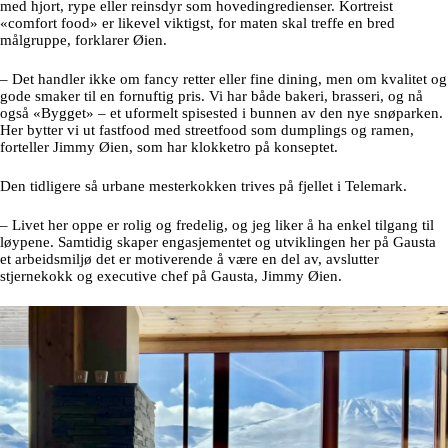
På
Blikk Fjellbrasseri
serveres nordiske retter med smak av fjellet – ofte
med hjort, rype eller reinsdyr som hovedingredienser. Kortreist
«comfort food» er likevel viktigst, for maten skal treffe en bred
målgruppe, forklarer Øien.
– Det handler ikke om fancy retter eller fine dining, men om kvalitet og
gode smaker til en fornuftig pris. Vi har både bakeri, brasseri, og nå
også «Bygget» – et uformelt spisested i bunnen av den nye snøparken.
Her bytter vi ut fastfood med streetfood som dumplings og ramen,
forteller Jimmy Øien, som har klokketro på konseptet.
Den tidligere så urbane mesterkokken trives på fjellet i Telemark.
– Livet her oppe er rolig og fredelig, og jeg liker å ha enkel tilgang til
løypene. Samtidig skaper engasjementet og utviklingen her på Gausta
et arbeidsmiljø det er motiverende å være en del av, avslutter
stjernekokk og executive chef på Gausta, Jimmy Øien.