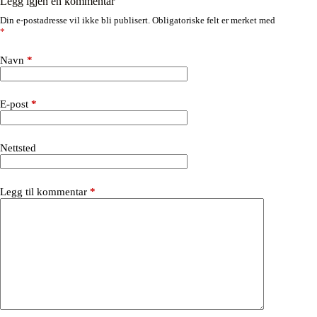
E-post
*
Nettsted
Legg til kommentar
*
Lagre mitt navn, e-post og nettsted i denne nettleseren til
neste gang jeg kommenterer.
Varsle meg om senere kommentarer via e-post.
Varsle meg om nye innlegg via e-post.