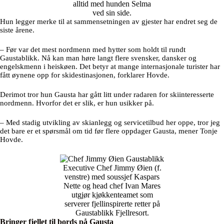
alltid med hunden Selma
ved sin side.
Hun legger merke til at sammensetningen av gjester har endret seg de
siste årene.
– Før var det mest nordmenn med hytter som holdt til rundt
Gaustablikk. Nå kan man høre langt flere svensker, dansker og
engelskmenn i heiskøen. Det betyr at mange internasjonale turister har
fått øynene opp for skidestinasjonen, forklarer Hovde.
Derimot tror hun Gausta har gått litt under radaren for skiinteresserte
nordmenn. Hvorfor det er slik, er hun usikker på.
– Med stadig utvikling av skianlegg og servicetilbud her oppe, tror jeg
det bare er et spørsmål om tid før flere oppdager Gausta, mener Tonje
Hovde.
Executive Chef Jimmy Øien (f.
venstre) med soussjef Kaspars
Nette og head chef Ivan Mares
utgjør kjøkkenteamet som
serverer fjellinspirerte retter på
Gaustablikk Fjellresort.
Bringer fjellet til bords på Gausta