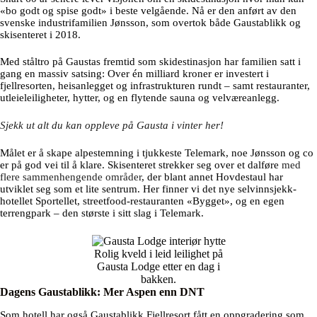
«bo godt og spise godt» i beste velgående. Nå er den anført av den
svenske industrifamilien Jønsson, som overtok både Gaustablikk og
skisenteret i 2018.
Med ståltro på Gaustas fremtid som skidestinasjon har familien satt i
gang en massiv satsing: Over én milliard kroner er investert i
fjellresorten, heisanlegget og infrastrukturen rundt – samt restauranter,
utleieleiligheter, hytter, og en flytende sauna og velværeanlegg.
Sjekk ut alt du kan oppleve på Gausta i vinter her!
Målet er å skape alpestemning i tjukkeste Telemark, noe Jønsson og co
er på god vei til å klare. Skisenteret strekker seg over et dalføre
med
flere sammenhengende områder
, der blant annet Hovdestaul har
utviklet seg som et lite sentrum. Her finner vi det nye selvinnsjekk-
hotellet Sportellet, streetfood-restauranten «Bygget», og en egen
terrengpark – den største i sitt slag i Telemark.
Rolig kveld i leid leilighet på
Gausta Lodge etter en dag i
bakken.
Dagens Gaustablikk: Mer Aspen enn DNT
Som hotell har også Gaustablikk Fjellresort fått en oppgradering som