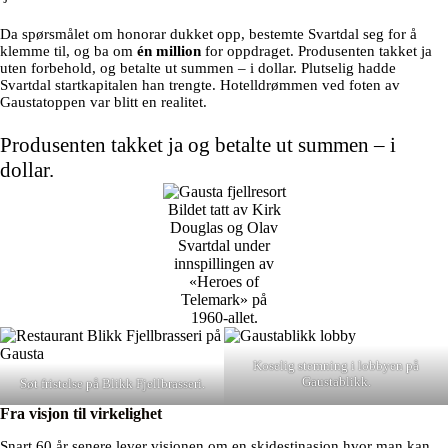
Da spørsmålet om honorar dukket opp, bestemte Svartdal seg for å
klemme til, og ba om
én million
for oppdraget. Produsenten takket ja
uten forbehold, og betalte ut summen – i dollar. Plutselig hadde
Svartdal startkapitalen han trengte. Hotelldrømmen ved foten av
Gaustatoppen var blitt en realitet.
Produsenten takket ja og betalte ut summen – i
dollar.
Bildet tatt av Kirk
Douglas og Olav
Svartdal under
innspillingen av
«Heroes of
Telemark» på
1960-allet.
Koselig stemning i lobbyen på
Gaustablikk.
Søt fristelse på Blikk Fjellbrasseri.
Fra visjon til virkelighet
Snart 60 år senere lever visjonen om en skidestinasjon hvor man kan