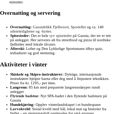
Gaustabanen
frakter deg opp til 1883 meter på under 15
minutter.
Overnatting og servering
Overnatting:
Gaustablikk Fjellresort
,
Sportellet
og ca. 140
utleieleiligheter og -hytter
.
Spisesteder:
Det er hele
syv spiseteder
på Gausta, der tre er tett
på anlegget. Her serveres alt fra streetfood og pizza til nordiske
fjellretter med lokale råvarer.
Afterski:
Loftet og Den Lykkelige Sportsmann tilbyr quiz,
trubadurer og god stemning.
Aktiviteter i vinter
Skiskole og Skipro-instruktører:
Dyktige, internasjonale
instruktører hjelper barna eller deg med å finjustere teknikken.
Priser fra kr. 1295,- per time.
Langrenn:
85 km med preparerte langrennsløyper rundt
anlegget
Flytende badstue:
Nyt SPA-badet i den flytende badstuen på
Gausta
Hundekjøring:
Opplev vinterlandskapet i et hundespann
Lavvokveld:
Sosial kveld med bål, lokal mat og historier fra