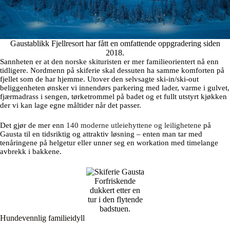
Gaustablikk Fjellresort har fått en omfattende oppgradering siden
2018.
Sannheten er at den norske skituristen er mer familieorientert nå enn
tidligere. Nordmenn på skiferie skal dessuten ha samme komforten på
fjellet som de har hjemme. Utover den selvsagte ski-in/ski-out
beliggenheten ønsker vi innendørs parkering med lader, varme i gulvet,
fjærmadrass i sengen, tørketrommel på badet og et fullt utstyrt kjøkken
der vi kan lage egne måltider når det passer.
Det gjør de mer enn
140 moderne utleiehyttene og leilighetene
på
Gausta til en tidsriktig og attraktiv løsning – enten man tar med
tenåringene på helgetur eller unner seg en workation med timelange
avbrekk i bakkene.
Forfriskende
dukkert etter en
tur i den flytende
badstuen.
Hundevennlig familieidyll