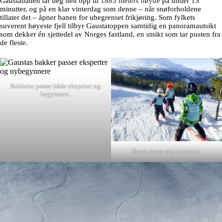
Gaustabanen tar deg helt opp til
1883 meters høyde
på under 15
minutter, og på en klar vinterdag som denne – når snøforholdene
tillater det – åpner banen for ubegrenset frikjøring. Som fylkets
suverent høyeste fjell tilbyr Gaustatoppen samtidig en panoramautsikt
som dekker én sjettedel av Norges fastland, en utsikt som tar pusten fra
de fleste.
Bakkene passer både eksperter og
begynnere.
Barna koser seg i bakken.