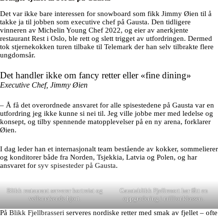
Det var ikke bare interessen for snowboard som fikk Jimmy Øien til å
takke ja til jobben som executive chef på Gausta. Den tidligere
vinneren av Michelin Young Chef 2022, og eier av anerkjente
restaurant Rest i Oslo, ble rett og slett trigget av utfordringen. Dermed
tok stjernekokken turen tilbake til Telemark der han selv tilbrakte flere
ungdomsår.
Det handler ikke om fancy retter eller «fine dining»
Executive Chef, Jimmy Øien
– Å få det overordnede ansvaret for alle spisestedene på Gausta var en
utfordring jeg ikke kunne si nei til. Jeg ville jobbe mer med ledelse og
konsept, og tilby spennende matopplevelser på en ny arena, forklarer
Øien.
I dag leder han et internasjonalt team bestående av kokker, sommelierer
og konditorer både fra Norden, Tsjekkia, Latvia og Polen, og har
ansvaret for
syv spisesteder på Gausta
.
Blikk restaurant serverer kortreist og
Gaustablikk Fjellresort har fått en
vellsmakende hjort.
oppgradering i millionklassen.