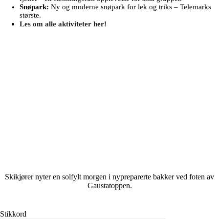
fjellet – en stemningsfull opplevelse for små grupper.
Snøpark:
Ny og moderne snøpark for lek og triks – Telemarks
største.
Les om alle aktiviteter her!
Skikjører
nyter en
solfylt morgen
i nypreparerte
bakker ved
foten av
Gaustatoppen.
Stikkord
#
Gausta
#
Gaustablikk
#
Gaustablikk Fjellresort
#
Gaustatoppen
#
Norge
#
påskeferie
#
Ski
#
skiferie
#
Telemark