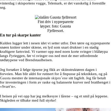
vinterdag i skisportens vugge, Telemark, er det vanskelig å forestille
seg.
Fint driv i nypreparerte
løyper. foto: Gausta
Fjellresort.
En tur på skarpe kanter
Kulden lugger lett i nesen idet vi setter utfor. Den tørre og nypreparerte
snøen knitrer under skiene, en lyd som snart drukner i en stadig
kraftigere fartsvind. Vi varmer opp med noen korte svinger i blåløypa
langs Fyrieggen, før vi svinger oss ned mot de mer utfordrende
rødløypene ved Brendstaulheisen.
Jeg forsøker å følge tipsene jeg fikk av skiinstruktøren dagen i
forveien. Man blir aldri for rutinert for å finpusse på teknikken, og på
Gausta
mestrer de internasjonale
skipro´ene
sitt fagfelt. Jeg får betalt
for investeringen i form av raske og balanserte kurver ned bratthenget i
«Svart’n».
I heisen på vei opp har jeg melkesyre i lårene – og et smil på leppene.
Skigleden er tilbake med full styrke!