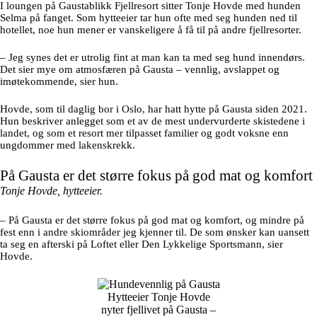
I loungen på Gaustablikk Fjellresort sitter Tonje Hovde med hunden
Selma på fanget. Som hytteeier tar hun ofte med seg hunden ned til
hotellet, noe hun mener er vanskeligere å få til på andre fjellresorter.
– Jeg synes det er utrolig fint at man kan ta med seg hund innendørs.
Det sier mye om atmosfæren på Gausta – vennlig, avslappet og
imøtekommende, sier hun.
Hovde, som til daglig bor i Oslo, har hatt hytte på Gausta siden 2021.
Hun beskriver anlegget som et av de mest undervurderte skistedene i
landet, og som et resort mer tilpasset familier og godt voksne enn
ungdommer med lakenskrekk.
På Gausta er det større fokus på god mat og komfort
Tonje Hovde, hytteeier.
– På Gausta er det større fokus på god mat og komfort, og mindre på
fest enn i andre skiområder jeg kjenner til. De som ønsker kan uansett
ta seg en afterski på Loftet eller Den Lykkelige Sportsmann, sier
Hovde.
Hytteeier Tonje Hovde
nyter fjellivet på Gausta –