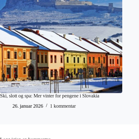
Ski, slott og spa: Mer vinter for pengene i Slovakia
26. januar 2026
1 kommentar
Legg igjen en kommentar
Din e-postadresse vil ikke bli publisert.
Obligatoriske felt er merket med
*
Navn
*