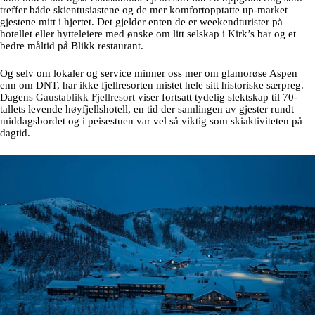
treffer både skientusiastene og de mer komfortopptatte up-market
gjestene mitt i hjertet. Det gjelder enten de er weekendturister på
hotellet eller hytteleiere med ønske om litt selskap i Kirk’s bar og et
bedre måltid på Blikk restaurant.
Og selv om lokaler og service minner oss mer om glamorøse Aspen
enn om DNT, har ikke fjellresorten mistet hele sitt historiske særpreg.
Dagens
Gaustablikk Fjellresort
viser fortsatt tydelig slektskap til 70-
tallets levende høyfjellshotell, en tid der samlingen av gjester rundt
middagsbordet og i peisestuen var vel så viktig som skiaktiviteten på
dagtid.