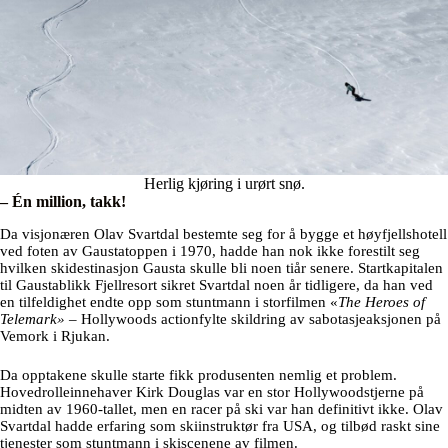
Herlig kjøring i urørt snø.
– Én million, takk!
Da visjonæren Olav Svartdal bestemte seg for å bygge et høyfjellshotell
ved foten av Gaustatoppen i 1970, hadde han nok ikke forestilt seg
hvilken skidestinasjon Gausta skulle bli noen tiår senere. Startkapitalen
til Gaustablikk Fjellresort sikret Svartdal noen år tidligere, da han ved
en tilfeldighet endte opp som stuntmann i storfilmen «
The Heroes of
Telemark»
– Hollywoods actionfylte skildring av sabotasjeaksjonen på
Vemork i Rjukan.
Da opptakene skulle starte fikk produsenten nemlig et problem.
Hovedrolleinnehaver Kirk Douglas var en stor Hollywoodstjerne på
midten av 1960-tallet, men en racer på ski var han definitivt ikke. Olav
Svartdal hadde erfaring som skiinstruktør fra USA, og tilbød raskt sine
tjenester som stuntmann i skiscenene av filmen.