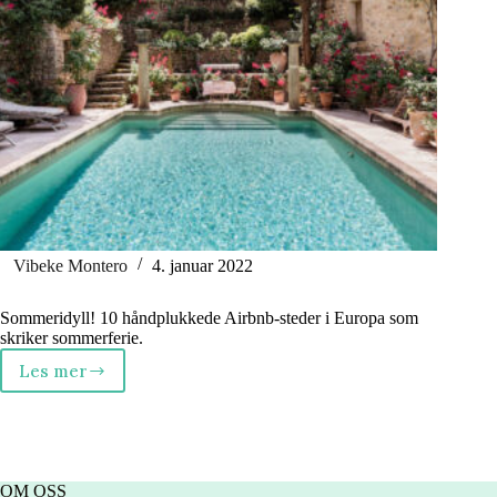
Vibeke Montero
4. januar 2022
Sommeridyll! 10 håndplukkede Airbnb-steder i Europa som
skriker sommerferie.
Les mer
10
fantastiske
Airbnb
i
Europa
OM OSS