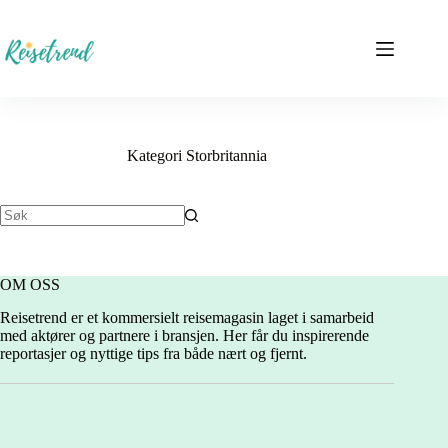
Hopp
til
innholdet
Kategori
Storbritannia
Ingen
resultater
OM OSS
Reisetrend er et kommersielt reisemagasin laget i samarbeid
med aktører og partnere i bransjen. Her får du inspirerende
reportasjer og nyttige tips fra både nært og fjernt.