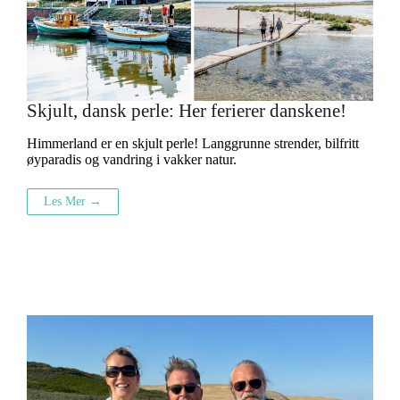
Skjult, dansk perle: Her ferierer danskene!
Himmerland er en skjult perle! Langgrunne strender, bilfritt
øyparadis og vandring i vakker natur.
Les Mer