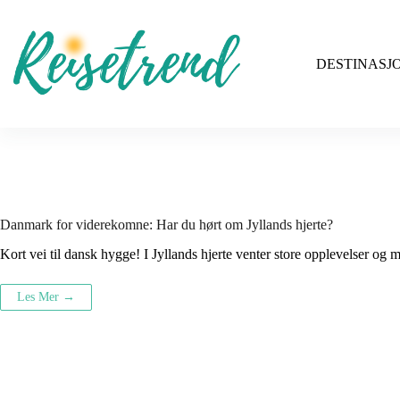
Hopp
til
innholdet
DESTINASJ
Danmark for viderekomne: Har du hørt om Jyllands hjerte?
Kort vei til dansk hygge! I Jyllands hjerte venter store opplevelser og 
Les Mer