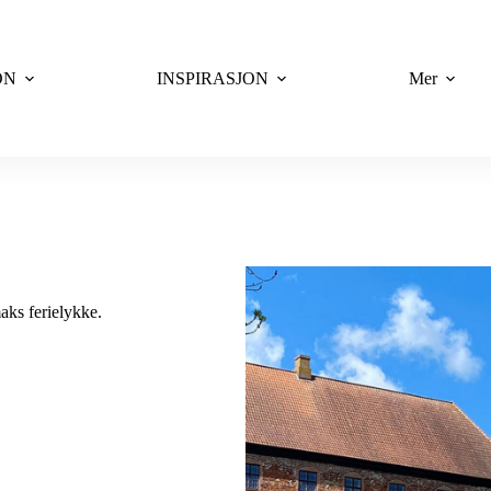
ON
INSPIRASJON
Mer
maks ferielykke.