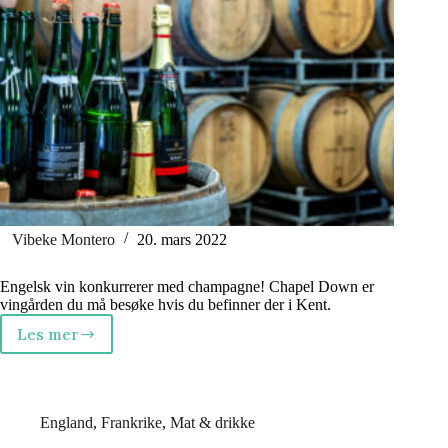
Vibeke Montero
20. mars 2022
Engelsk vin konkurrerer med champagne! Chapel Down er
vingården du må besøke hvis du befinner der i Kent.
Les mer
Vingårdbesøk
i
England
–
yes
England
,
Frankrike
,
Mat & drikke
please!