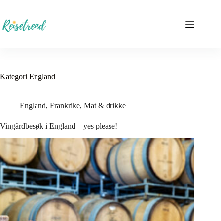
Hopp
til
innholdet
Kategori
England
England
,
Frankrike
,
Mat & drikke
Vingårdbesøk i England – yes please!