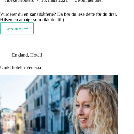
Vibeke Montero
18. mars 2021
2 kommentarer
Vurderer du en kanalbåtferie? Da bør du lese dette før du drar.
Hilsen en amatør som fikk det til:)
Les mer
Kanalbåtferie
–
for
nybegynnere
England
,
Hotell
Unikt hotell i Venezia