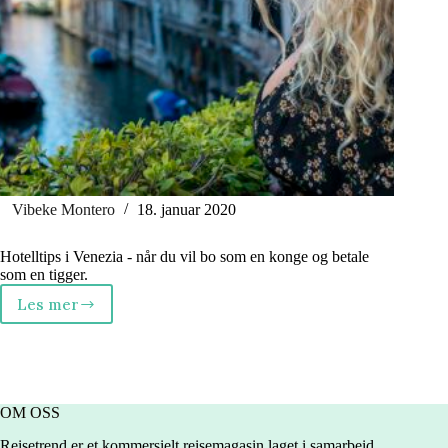
Vibeke Montero
18. januar 2020
Hotelltips i Venezia - når du vil bo som en konge og betale
som en tigger.
Les mer
Unikt
hotell
i
Venezia
OM OSS
Reisetrend er et kommersielt reisemagasin laget i samarbeid