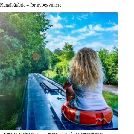
Kanalbåtferie – for nybegynnere