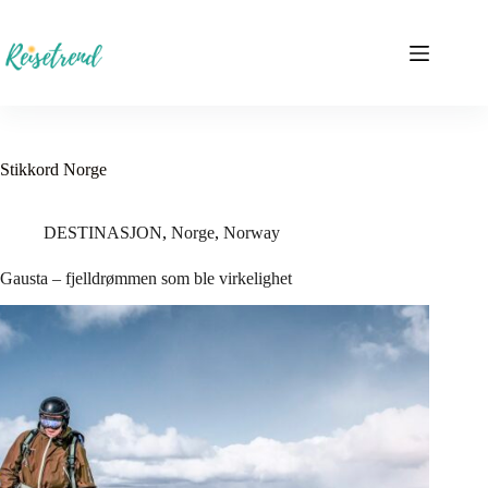
Hopp
til
innholdet
Stikkord
Norge
DESTINASJON
,
Norge
,
Norway
Gausta – fjelldrømmen som ble virkelighet