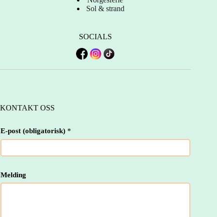
Sol & strand
SOCIALS
KONTAKT OSS
E-post (obligatorisk)
*
*
Melding
(
o
b
l
i
g