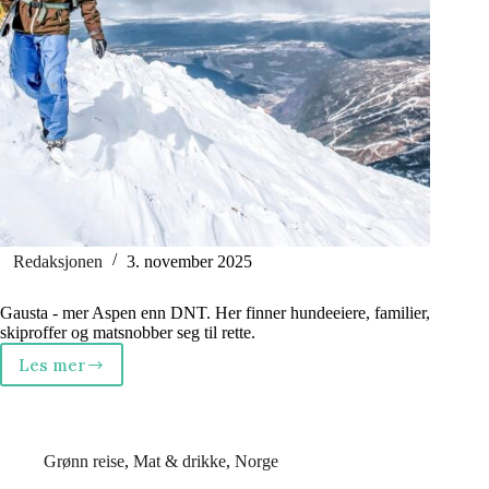
Redaksjonen
3. november 2025
Gausta - mer Aspen enn DNT. Her finner hundeeiere, familier,
skiproffer og matsnobber seg til rette.
Les mer
Gausta
–
fjelldrømmen
som
ble
Grønn reise
,
Mat & drikke
,
Norge
virkelighet