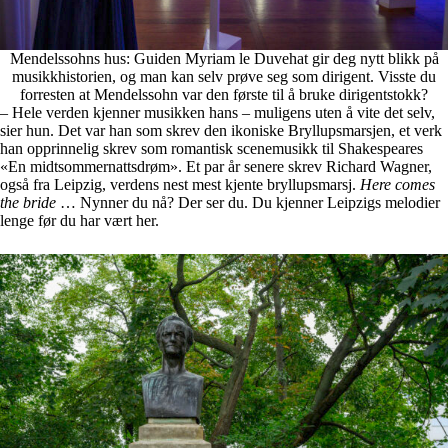
Mendelssohns hus: Guiden Myriam le Duvehat gir deg nytt blikk på
musikkhistorien, og man kan selv prøve seg som dirigent. Visste du
forresten at Mendelssohn var den første til å bruke dirigentstokk?
– Hele verden kjenner musikken hans – muligens uten å vite det selv,
sier hun. Det var han som skrev den ikoniske Bryllupsmarsjen, et verk
han opprinnelig skrev som romantisk scenemusikk til Shakespeares
«En midtsommernattsdrøm». Et par år senere skrev Richard Wagner,
også fra Leipzig, verdens nest mest kjente bryllupsmarsj.
Here comes
the bride
… Nynner du nå? Der ser du. Du kjenner Leipzigs melodier
lenge før du har vært her.