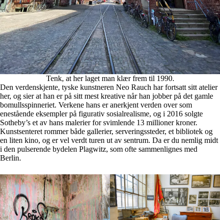
Tenk, at her laget man klær frem til 1990.
Den verdenskjente, tyske kunstneren Neo Rauch har fortsatt sitt atelier
her, og sier at han er på sitt mest kreative når han jobber på det gamle
bomullsspinneriet. Verkene hans er anerkjent verden over som
enestående eksempler på figurativ sosialrealisme, og i 2016 solgte
Sotheby’s et av hans malerier for svimlende 13 millioner kroner.
Kunstsenteret rommer både gallerier, serveringssteder, et bibliotek og
en liten kino, og er vel verdt turen ut av sentrum. Da er du nemlig midt
i den pulserende bydelen Plagwitz, som ofte sammenlignes med
Berlin.