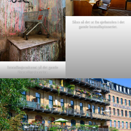
Sånn så det ut fra sjefsstolen i det
gamle bomullspinneriet.
Intstallasjonskunst på det gamle
Bomullsspinneriet.