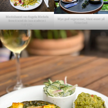
Moritzbastei var Angela Merkels
Mye god vegetarmat, blant annet på
favorittsted da hun studerte i
Kaiserbad.
Leipzig.