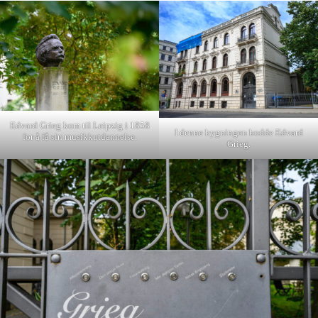
Edvard Grieg kom til Leipzig i 1858
I denne bygningen bodde Edvard
for å få sin musikkutdannelse.
Grieg.