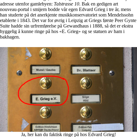
adresse utenfor gamlebyen:
Talstrasse 10
. Bak en gedigen art
nouveau-portal i smijern bodde vår egen Edvard Grieg i tre år, mens
han studerte på det anerkjente musikkonservatoriet som Mendelssohn
etablerte i 1843. Det var for øvrig i Leipzig at Griegs første Peer Gynte
Suite hadde sin urfremførelse på Gewandhaus i 1888, så det er ekstra
hyggelig å kunne ringe på hos «E. Grieg» og se statuen av ham i
bakhagen.
Ja, her kan du faktisk ringe på hos Edvard Grieg!