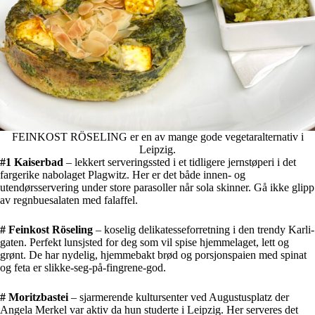
FEINKOST RÖSELING er en av mange gode vegetaralternativ i
Leipzig.
#1 Kaiserbad
– lekkert serveringssted i et tidligere jernstøperi i det
fargerike nabolaget Plagwitz. Her er det både innen- og
utendørsservering under store parasoller når sola skinner. Gå ikke glipp
av regnbuesalaten med falaffel.
#
Feinkost Röseling
– koselig delikatesseforretning i den trendy Karli-
gaten. Perfekt lunsjsted for deg som vil spise hjemmelaget, lett og
grønt. De har nydelig, hjemmebakt brød og porsjonspaien med spinat
og feta er slikke-seg-på-fingrene-god.
# Moritzbastei
– sjarmerende kultursenter ved Augustusplatz der
Angela Merkel var aktiv da hun studerte i Leipzig. Her serveres det