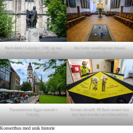
Her hviler musikkgeniet Johann
Bach døde i Leipzig i 1750, og han
Sebastian Bach.
ligger begravet i kirken på bildet.
Thomaskirken ligger sentralt i
Fortsatt aktuell: På Bach-museet kan
Leipzig.
man høre hvordan samtidsmusikere
har latt seg inspirere av Bach.
Konserthus med unik historie