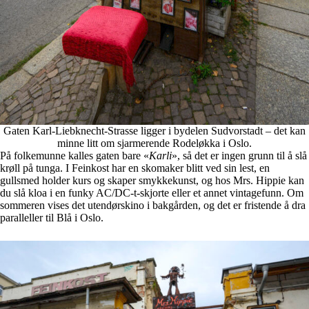
Gaten Karl-Liebknecht-Strasse ligger i bydelen Sudvorstadt – det kan
minne litt om sjarmerende Rodeløkka i Oslo.
På folkemunne kalles gaten bare «
Karli
», så det er ingen grunn til å slå
krøll på tunga. I Feinkost har en skomaker blitt ved sin lest, en
gullsmed holder kurs og skaper smykkekunst, og hos Mrs. Hippie kan
du slå kloa i en funky AC/DC-t-skjorte eller et annet vintagefunn. Om
sommeren vises det utendørskino i bakgården, og det er fristende å dra
paralleller til Blå i Oslo.