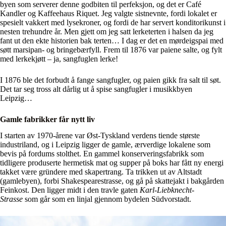
byen som serverer denne godbiten til perfeksjon, og det er Café
Kandler og Kaffeehaus Riquet. Jeg valgte sistnevnte, fordi lokalet er
spesielt vakkert med lysekroner, og fordi de har servert konditorikunst i
nesten trehundre år. Men gjett om jeg satt lerketerten i halsen da jeg
fant ut den ekte historien bak terten… I dag er det en mørdeigspai med
søtt marsipan- og bringebærfyll. Frem til 1876 var paiene salte, og fylt
med lerkekjøtt – ja, sangfuglen lerke!
I 1876 ble det forbudt å fange sangfugler, og paien gikk fra salt til søt.
Det tar seg tross alt dårlig ut å spise sangfugler i musikkbyen
Leipzig…
Gamle fabrikker får nytt liv
I starten av 1970-årene var Øst-Tyskland verdens tiende største
industriland, og i Leipzig ligger de gamle, ærverdige lokalene som
bevis på fordums stolthet. En gammel konserveringsfabrikk som
tidligere produserte hermetisk mat og supper på boks har fått ny energi
takket være gründere med skapertrang. Ta trikken ut av Altstadt
(gamlebyen), forbi Shakespearestrasse, og gå på skattejakt i bakgården
Feinkost. Den ligger midt i den travle gaten
Karl-Liebknecht-
Strasse
som går som en linjal gjennom bydelen Südvorstadt.