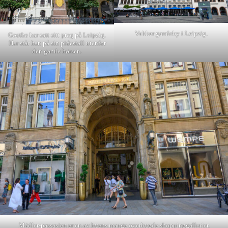
Vakker gamleby i Leipzig.
Goethe har satt sitt preg på Leipzig.
Her står han på sin pidestall utenfor
den gamle børsen.
Mädler-passasjen er en av byens mange overbygde shoppinggallerier.