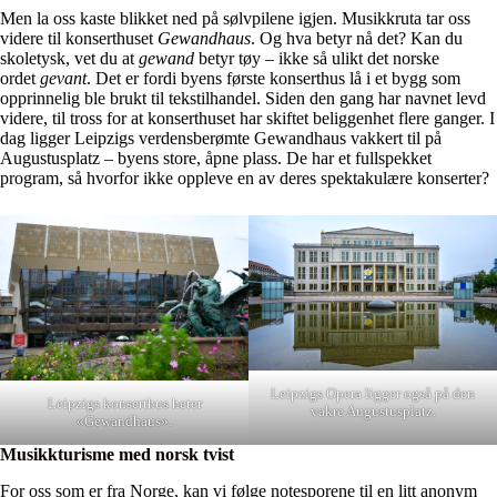
Men la oss kaste blikket ned på sølvpilene igjen. Musikkruta tar oss
videre til konserthuset
Gewandhaus
. Og hva betyr nå det? Kan du
skoletysk, vet du at
gewand
betyr tøy – ikke så ulikt det norske
ordet
gevant
. Det er fordi byens første konserthus lå i et bygg som
opprinnelig ble brukt til tekstilhandel. Siden den gang har navnet levd
videre, til tross for at konserthuset har skiftet beliggenhet flere ganger. I
dag ligger Leipzigs verdensberømte Gewandhaus vakkert til på
Augustusplatz – byens store, åpne plass. De har et fullspekket
program, så hvorfor ikke oppleve en av deres spektakulære konserter?
Leipzigs Opera ligger også på den
Leipzigs konserthus heter
vakre Augustusplatz.
«Gewandhaus».
Musikkturisme med norsk tvist
For oss som er fra Norge, kan vi følge notesporene til en litt anonym