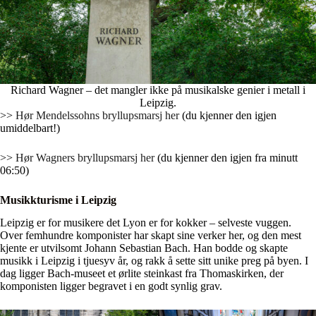
Richard Wagner – det mangler ikke på musikalske genier i metall i
Leipzig.
>>
Hør Mendelssohns bryllupsmarsj her
(du kjenner den igjen
umiddelbart!)
>>
Hør Wagners bryllupsmarsj her
(du kjenner den igjen fra minutt
06:50)
Musikkturisme i Leipzig
Leipzig er for musikere det Lyon er for kokker – selveste vuggen.
Over femhundre komponister har skapt sine verker her, og den mest
kjente er utvilsomt Johann Sebastian Bach. Han bodde og skapte
musikk i Leipzig i tjuesyv år, og rakk å sette sitt unike preg på byen. I
dag ligger Bach-museet et ørlite steinkast fra Thomaskirken, der
komponisten ligger begravet i en godt synlig grav.