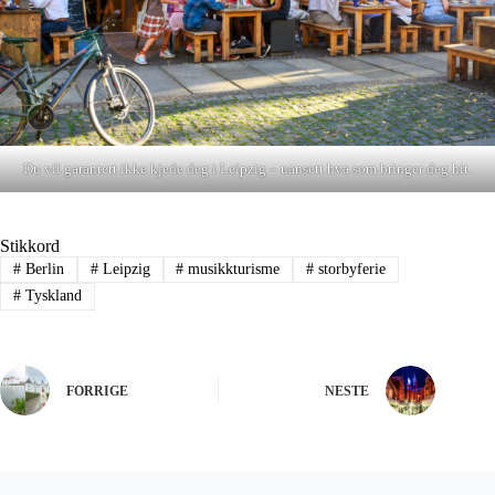
Du vil garantert ikke kjede deg i Leipzig – uansett hva som bringer deg hit.
Stikkord
#
Berlin
#
Leipzig
#
musikkturisme
#
storbyferie
#
Tyskland
FORRIGE
NESTE