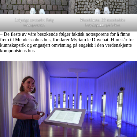
Musikkruta: 23 musikalske
Leipzigs arvesølv: Følg
høydepunkt på 5 km.
notesporene!
– De fleste av våre besøkende følger faktisk notesporene for å finne
frem til Mendelssohns hus, forklarer Myriam le Duvehat. Hun står for
kunnskapsrik og engasjert omvisning på engelsk i den verdenskjente
komponistens hus.