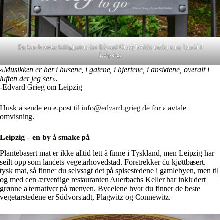
Du kan besøke leiligheten der Edvard Grieg bodde under sine fem år i
Leipzig.
«Musikken er her i husene, i gatene, i hjertene, i ansiktene, overalt i
luften der jeg ser».
-Edvard Grieg om Leipzig
Husk å sende en e-post til
info@edvard-grieg.de
for å avtale
omvisning.
Leipzig – en by å smake på
Plantebasert mat er ikke alltid lett å finne i Tyskland, men Leipzig har
seilt opp som landets vegetarhovedstad. Foretrekker du kjøttbasert,
tysk mat, så finner du selvsagt det på spisestedene i gamlebyen, men til
og med den ærverdige restauranten Auerbachs Keller har inkludert
grønne alternativer på menyen. Bydelene hvor du finner de beste
vegetarstedene er Südvorstadt, Plagwitz og Connewitz.