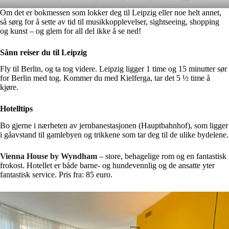
Om det er bokmessen som lokker deg til Leipzig eller noe helt annet,
så sørg for å sette av tid til musikkopplevelser, sightseeing, shopping
og kunst – og glem for all del ikke å se ned!
Sånn reiser du til Leipzig
Fly til Berlin, og ta tog videre. Leipzig ligger 1 time og 15 minutter sør
for Berlin med tog. Kommer du med Kielferga, tar det 5 ½ time å
kjøre.
Hotelltips
Bo gjerne i nærheten av jernbanestasjonen (Hauptbahnhof), som ligger
i gåavstand til gamlebyen og trikkene som tar deg til de ulike bydelene.
Vienna House by Wyndham
– store, behagelige rom og en fantastisk
frokost. Hotellet er både barne- og hundevennlig og de ansatte yter
fantastisk service. Pris fra: 85 euro.