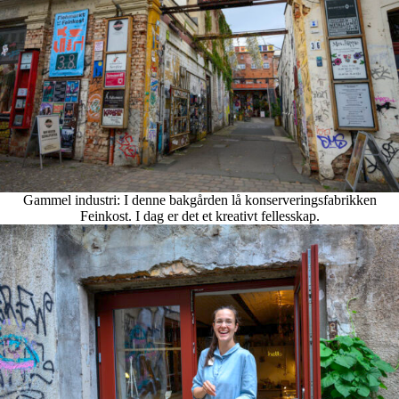
Gammel industri: I denne bakgården lå konserveringsfabrikken
Feinkost. I dag er det et kreativt fellesskap.