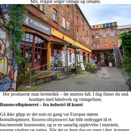
Mrs. Hippie selger vintage og omsøm.
Her produserte man hermetikk – før murens fall. I dag finner du små
boutiqes med håndverk og vintagefunn.
Baumwollspinnerei – fra industri til kunst
Gå ikke glipp av det som en gang var Europas største
bomullsspinneri.
Baumwollspinnerei
har blitt ombygget til et
fascinerende kunstsenter, og er en sanselig opplevelse i murstein,
enorme vinduer og patina. Når det er åpen dag en gang i året, kommer