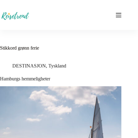
Hopp
til
innholdet
Stikkord
grønn ferie
DESTINASJON
,
Tyskland
Hamburgs hemmeligheter