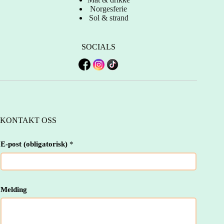
Norgesferie
Sol & strand
SOCIALS
KONTAKT OSS
E
E-post (obligatorisk)
*
-
p
o
s
t
E
Melding
-
p
o
s