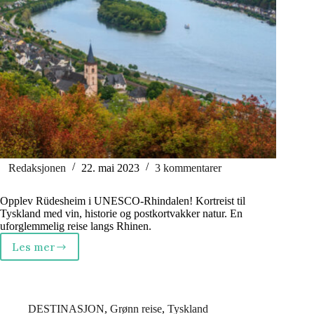
Redaksjonen
22. mai 2023
3 kommentarer
Opplev Rüdesheim i UNESCO-Rhindalen! Kortreist til
Tyskland med vin, historie og postkortvakker natur. En
uforglemmelig reise langs Rhinen.
Les mer
Reisetips
Tyskland:
UNESCOdalen
med
det
DESTINASJON
,
Grønn reise
,
Tyskland