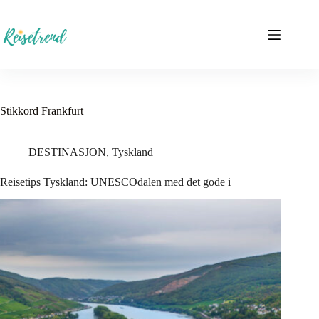
Hopp
til
innholdet
Stikkord
Frankfurt
DESTINASJON
,
Tyskland
Reisetips Tyskland: UNESCOdalen med det gode i