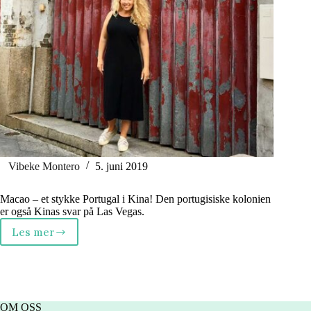
Vibeke Montero
5. juni 2019
Macao – et stykke Portugal i Kina! Den portugisiske kolonien
er også Kinas svar på Las Vegas.
Les mer
Macao
–
«Lille
Portugal»
i
Kina
OM OSS