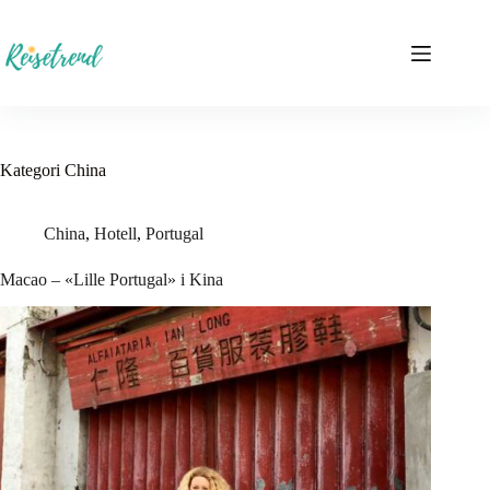
Hopp
til
innholdet
Kategori
China
China
,
Hotell
,
Portugal
Macao – «Lille Portugal» i Kina