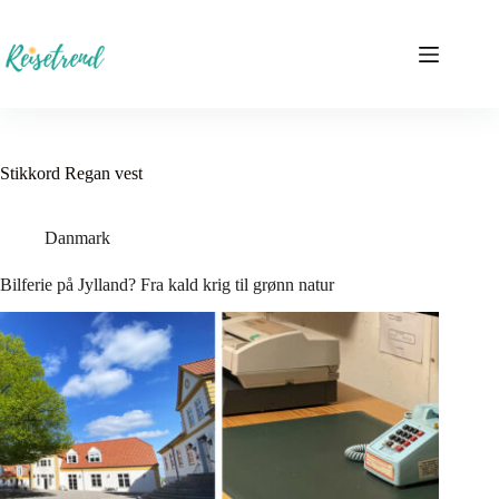
Hopp
til
innholdet
Stikkord
Regan vest
Danmark
Bilferie på Jylland? Fra kald krig til grønn natur