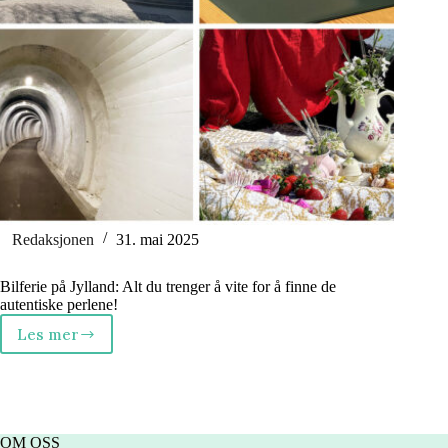
Redaksjonen
31. mai 2025
Bilferie på Jylland: Alt du trenger å vite for å finne de
autentiske perlene!
Les mer
Bilferie
på
Jylland?
Fra
kald
krig
OM OSS