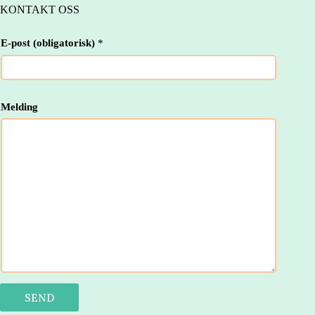
KONTAKT OSS
E-post (obligatorisk)
*
E
Melding
-
p
o
s
t
E
-
p
o
s
t
(
o
b
l
i
SEND
g
a