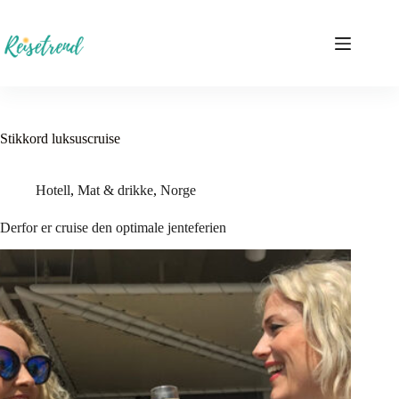
Hopp
til
innholdet
Stikkord
luksuscruise
Hotell
,
Mat & drikke
,
Norge
Derfor er cruise den optimale jenteferien