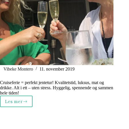
Vibeke Montero
11. november 2019
Cruiseferie = perfekt jentetur! Kvalitetstid, luksus, mat og
drikke. Alt i ett – uten stress. Hyggelig, spennende og sammen
hele tiden!
Les mer
Derfor
er
cruise
den
optimale