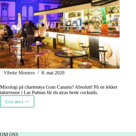
Vibeke Montero
8. mai 2020
Mixologi på charterøya Gran Canaria? Absolutt! På en lekker
takterrasse i Las Palmas får du øyas beste cocktails.
Les mer
Gran
Canaria
–
her
får
du
OM OSS