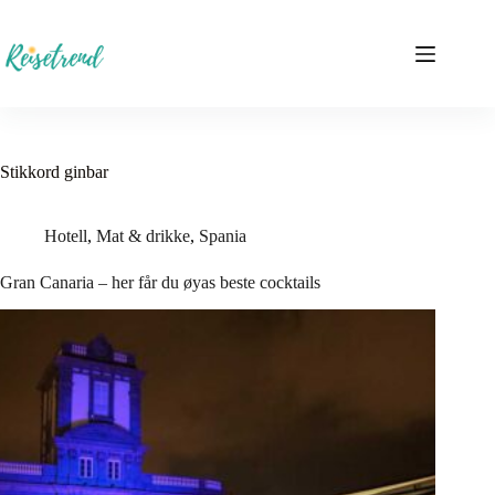
Hopp
til
innholdet
Stikkord
ginbar
Hotell
,
Mat & drikke
,
Spania
Gran Canaria – her får du øyas beste cocktails