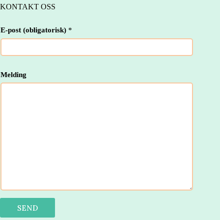
KONTAKT OSS
E-post (obligatorisk)
*
E
Melding
-
p
o
s
t
E
-
p
o
s
t
(
o
b
l
i
SEND
g
a