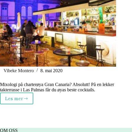
Vibeke Montero
8. mai 2020
Mixologi på charterøya Gran Canaria? Absolutt! På en lekker
takterrasse i Las Palmas får du øyas beste cocktails.
Les mer
Gran
Canaria
–
her
får
du
OM OSS