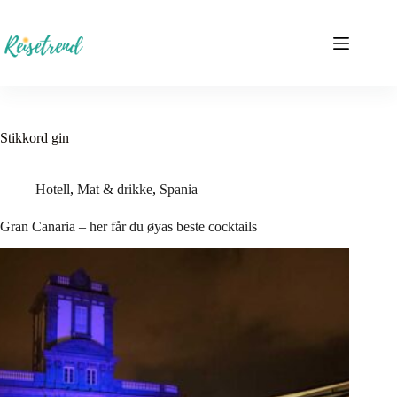
Hopp
til
innholdet
Stikkord
gin
Hotell
,
Mat & drikke
,
Spania
Gran Canaria – her får du øyas beste cocktails